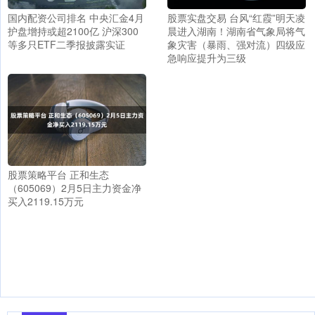
国内配资公司排名 中央汇金4月
股票实盘交易 台风“红霞”明天凌
护盘增持或超2100亿 沪深300
晨进入湖南！湖南省气象局将气
等多只ETF二季报披露实证
象灾害（暴雨、强对流）四级应
急响应提升为三级
股票策略平台 正和生态
（605069）2月5日主力资金净
买入2119.15万元