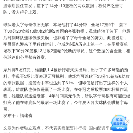
波蒂斯担任首发，揽下了14分+10篮板的两双数据，板凳席乏善可
陈，没人得分上双。
球队老大字母哥依旧无解，本场他打了44分钟，全场17投9中，轰下
了30分20篮板13助攻2抢断2盖帽的夸张数据，虽然统治了篮下，但最
后时刻球队连续低级失误，也葬送了字母哥全场的努力。此役过后，
字母哥也迎来了里程碑时刻，他成为NBA历史上第一个，在季后赛单
场砍下30分20篮板13助攻2盖帽2抢断的球员，这个数据的含金量，相
信球迷们心里都有答案。
系列赛5场打完，雄鹿队1-4被步行者淘汰出局，出乎了许多球迷的预
料。字母哥5场比赛表现无可挑剔，他场均可以砍下33分15篮板6助攻
的夸张数据，投篮命中率也达到了61%，但即便是打出了这样的个人
表现，雄鹿队也仅仅是赢了一场比赛。在夺冠之后股票加杠杆操作流
程，雄鹿队就迅速衰落，4年时间毫无作为，所以字母哥很有可能已经
打完了他在雄鹿队的最后一场比赛了，今年夏天各大球队会哄抢字母
哥。
发布于：福建省
文章为作者独立观点，不代表实盘配资排行榜_国内配资平台排行_