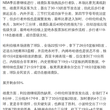
NBA季后赛继续进行，雄鹿队客场挑战步行者队，本场比赛充满戏剧
性。雄鹿开局反客为主，轰出了30-13的首节攻击波，但此后步行者
掀起反击，内外开花，三节打完成功抹平分差。第四节字母哥统治篮
下，但步行者外线也是频繁发炮，最终比赛进入加时。小特伦特成为
奇兵，加时4个三分球，雄鹿队最后40秒仍然领先7分，但却连续出现
低级失误，最终哈利伯顿上篮绝杀股票加杠杆操作流程，步行者119-
118击败雄鹿，成功晋级次轮。
哈利伯顿本场拯救了球队，全场22投10中，拿下了26分5篮板9助攻，
还送出3抢断和3盖帽，并且绝杀对手。内姆布哈德也是状态不俗，独
得15分6篮板6助攻的数据。西亚卡姆表现一般，仅仅拿到了10分而
已。内线组合非常犀利，内史密斯砍下19分+12篮板的两双数据。中
锋特纳也贡献了21分9个篮板，板凳席麦康奈尔交出了18分3篮板3助
攻，球队全民皆兵，成功击败雄鹿队。
展开剩余55%
雄鹿方面，利拉德继续因伤缺席。小特伦特顶替首发出战，全场打了4
8分钟，三分线外17中8，轰下了33分5篮板2助攻。加时赛的4个三分
球，更是非常强悍，但关键失误，也葬送了胜利。小波特交出了11分
3篮板7助攻的答卷，AJ格林命中6个三分球，砍下了19分+4个篮板。