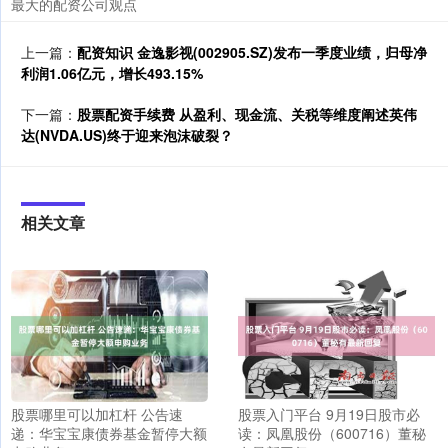
最大的配资公司观点
上一篇：
配资知识 金逸影视(002905.SZ)发布一季度业绩，归母净
利润1.06亿元，增长493.15%
下一篇：
股票配资手续费 从盈利、现金流、关税等维度阐述英伟
达(NVDA.US)终于迎来泡沫破裂？
相关文章
股票哪里可以加杠杆 公告速
股票入门平台 9月19日股市必
递：华宝宝康债券基金暂停大额
读：凤凰股份（600716）董秘