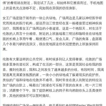
傅”的餐馆就在附近，我尝试了几次，却始终和它擦肩而过。手机地图
上的蓝色光点游移不定，宛如我在异国的彷徨身影。
女王广场是隐于闹市的一块公共绿地。广场周边是几家以神经医学研
究而闻名的医疗机构，据说乔治三世曾经在某一栋楼接受过精神疾病
治疗。我围着女王广场周边的小巷逡巡。这是一个艳阳天，对生活于
伦敦的人而言十分难得。附近的上班族端着三明治和咖啡坐在绿地里
面的长椅上享用午餐，顺便透口气，发会儿呆。广场的角落，盘踞着
几个衣着污秽的流浪汉，很自觉地跟这些衣冠楚楚的上班族保持距
离。
伦敦有大量这样的公共空间，有时候多到让人觉得奢侈。伦敦的广场
很多置身街道社区，构成了生活的一部分。这算是英国社会给我的惊
喜。搬到伦敦后，我和L之间发生了越来越多的分歧。有段时间，我渴
望逃离充满紧张氛围的家，一块小小的绿地成了躲避现实的庇护所。
类似的广场和绿地在伦敦并不难寻。我时常坐在唐人街附近的特拉法
加广场的台阶上，喝着出门前灌在可乐瓶子里的自来水，吃一片三明
治，消磨整个下午。除了提防树枝上的鸽子和乌鸦朝你头上丢粪便炸
弹，其他的烦恼尽可以暂时抛却。
我继续绕到广场另一侧的巷子，终于看到红色招牌Master Wei在朝我