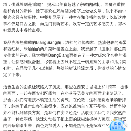
糙；佛跳墙则是“暗喻”，揭示出美食超越了宗教的限制。西餐注重摆
盘和食材的新鲜，除了喜欢在鸡尾酒的名字上做做文章，似乎不如中
餐这么具有故事性。中餐则显示了一种生存和传播的智慧：吃饭这件
事不仅是口舌之欲，而是门视听艺术。没有一定的艺术感受力，都不
好意思去中餐馆点餐。
我品尝着热腾腾的BiangBiang面，浓郁的红烧肉末、热油包裹的鸡蛋
和西红柿、绿油油的两片菜叶覆盖在上面。我想起了《卫报》那位美
食作家的评论：魏大师的BiangBiang面创造了一种对碳水化合物的渴
望，让你感到很舒服。尽管看上去只不过是一碗煮熟的面条和几片菜
心叶。在品尝了几小口油腻、热辣的鲜味暗流之后，你激动的心情安
定了下来。
活色生香的面条让我陷入了沉思。那些在西安古城墙上和L骑车、徒步
的画面，一起在西安郊区露营、在小巷寻觅美食的画面渐渐复活了。
那会儿我们有迎接不确定生活的勇气。在伦敦，这种感觉逐渐消磨掉
了，纠缠于谁付出多谁获得少、应该以谁为主？互不妥协。然而争吵
并不能找到解决方案。是我们在变？还是生活改变了我们？我突然产
生了一种负罪感，快速划动筷子把上面的辣椒油搅拌入碗底，两指宽
的面条翻滚出来，颜色更加诱人，不知是热气还是辣椒油的刺激，我