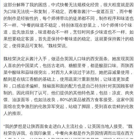
这部分解释了我的困惑，中式快餐无法规模化经营，很大程度就是因
为口味无法统一和复制，不稳定。西餐靠酱汁“一俊遮百丑”，而中餐
的制作是经验性的，每个师傅带出的徒弟都不同，制作程序和味道也
不一样。“中餐的味道不稳定，特别体现在炒菜上，10个师傅10个味
道，盐先放后放，味道都会不一样，烹饪时间多少味道也不一样。如
果想要稳定客源，首先是保持中餐味道的稳定。这就要保持酱汁的稳
定，使得菜品可复制。”魏桂荣说。
魏桂荣决定从酱汁入手，做适合英国人口味的西安面条。她发现英国
人喜欢的中国菜式，包括古老鸡、糖醋里脊，都是酸甜口味。而陕西
菜中酸味和蒜味很突出，对西方人来说过于浓烈。她把蒜减量使用，
醋则是在镇江香醋的基础上，使用蔬菜汁重新熬制，让味道更加柔
和，口感追求偏鲜。辣椒面和面的配方也是自己特别针对英国顾客研
制的。因此得到了认可。他们提供的其他特色菜，包括：凉皮、肉夹
馍、油泼面等，也如法改良，80%的菜品被西方食客接受。这家中国
面馆在竞争激烈的伦敦异军突起，站稳了脚跟，受到喜欢尝鲜的伦敦
人的推崇。
“我的梦想是让陕西面食走进白人主流社会，让英国当地人接受。”魏
桂荣告诉我。在我印象里，中餐向来都是作为异国情调而出现在西方