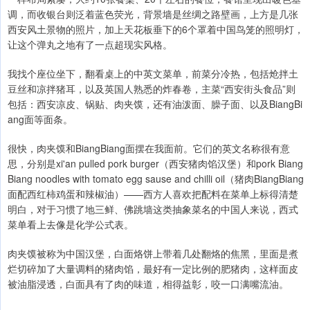
调，而收银台则泛着蓝色荧光，背景墙是丝绸之路壁画，上方是几张
西安风土景物的照片，加上天花板垂下的6个罩着中国鸟笼的照明灯，
让这个弹丸之地有了一点超现实风格。
我找个座位坐下，翻看桌上的中英文菜单，前菜分冷热，包括炝拌土
豆丝和凉拌猪耳，以及英国人熟悉的炸春卷，主菜“西安街头食品”则
包括：西安凉皮、锅贴、肉夹馍，还有油泼面、臊子面、以及BiangBi
ang面等面条。
很快，肉夹馍和BiangBiang面摆在我面前。它们的英文名称很有意
思，分别是xi'an pulled pork burger（西安猪肉馅汉堡）和pork Biang
Biang noodles with tomato egg sause and chilli oil（猪肉BiangBiang
面配西红柿鸡蛋和辣椒油）——西方人喜欢把配料在菜单上标得清楚
明白，对于习惯了地三鲜、佛跳墙这类抽象菜名的中国人来说，西式
菜单看上去像是化学公式表。
肉夹馍被称为中国汉堡，白面烙饼上带着几处翻烙的焦黑，里面是煮
烂切碎加了大量调料的猪肉馅，最好有一定比例的肥猪肉，这样面皮
被油脂浸透，白面具有了肉的味道，相得益彰，咬一口满嘴流油。