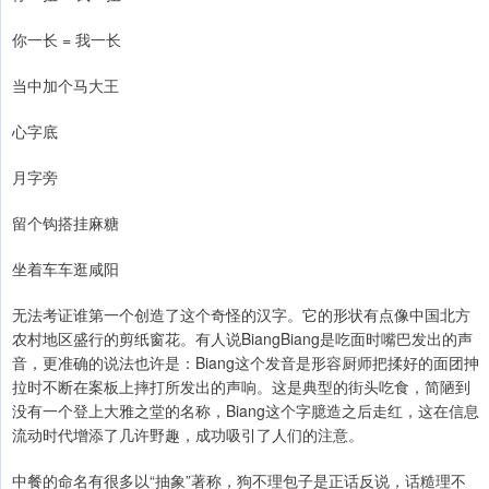
你一长 = 我一长
当中加个马大王
心字底
月字旁
留个钩搭挂麻糖
坐着车车逛咸阳
无法考证谁第一个创造了这个奇怪的汉字。它的形状有点像中国北方
农村地区盛行的剪纸窗花。有人说BiangBiang是吃面时嘴巴发出的声
音，更准确的说法也许是：Biang这个发音是形容厨师把揉好的面团抻
拉时不断在案板上摔打所发出的声响。这是典型的街头吃食，简陋到
没有一个登上大雅之堂的名称，Biang这个字臆造之后走红，这在信息
流动时代增添了几许野趣，成功吸引了人们的注意。
中餐的命名有很多以“抽象”著称，狗不理包子是正话反说，话糙理不