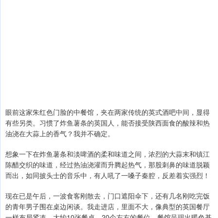
眼前这家朱红色门脸的中餐馆，夹在两家传统的英式酒吧中间，显得
有些另类。习惯了炸鱼薯条的英国人，能否接受陕西面食的酸辣和热
油浇在大蒜上的香气？我并不确定。
想象一下在炸鱼薯条和淡啤酒的柔和味道之间，浓烈的大蒜末和镇江
陈醋交织的味道，经过热油浇灌而升腾起热气，那股刺鼻的味道脱颖
而出，如同披头士的音乐中，有人吼了一嗓子秦腔，反差着实强烈！
现在已是午后，一波食客刚散去，门口遮阳伞下，还有几名刚吃完饭
的青年男子围在桌边闲谈。我走进店，里面不大，像典型的英国餐厅
一样布局紧凑，大约10张餐桌、20个左右的餐位，餐馆呈现出暖色基