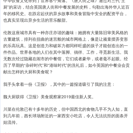
中华饮食文化带到了世界各个角落。《唐人街之味》通过对三代“主
厨”的采访，结合英国唐人街和中餐发展的史料，勾勒出海外华人近百
年的移民史。在跌宕起伏的异乡故事和美食冒险中安全的配资平台，
也真实呈现出异乡生活的苦乐酸甜。
伦敦这座城市具有一种亦庄亦谐的趣味：她拥有大量陈旧审美风格的
古董建筑，排列在扭曲的迷宫般的城市网格上，像是让顽童摆弄变形
的乐高玩具。这是创造力和破坏力都同样旺盛的孩子才能创造出的一
件作品。世界各地的人们在其中落脚、徜徉、工作，寻觅新生活。我
无数次经过隐藏在闹市的中餐馆，它们或者豪华，或者毫不起眼。经
历了早期的“杂碎时代”和“港味时代”的洗礼后，如今英国的中餐业会贡
献出怎样的大厨和美食呢？
我手头拿着一份《卫报》，其中的一篇报道吸引了我的注意：
魏大厨获得《卫报》美食观察家2019最佳新人奖。
川菜在伦敦已有十多年的历史，但中国西北的食物几乎不为人知，直
到几年前，酋长球场附近的一家西安小吃店，令人无法抗拒的面条开
始流传。