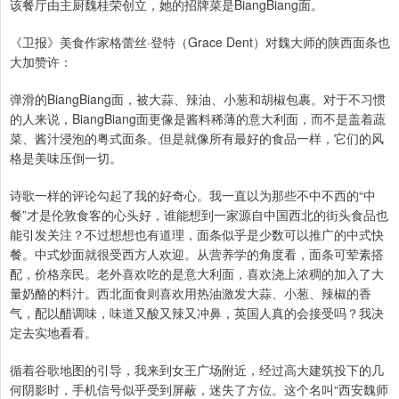
该餐厅由主厨魏桂荣创立，她的招牌菜是BiangBiang面。
《卫报》美食作家格蕾丝·登特（Grace Dent）对魏大师的陕西面条也
大加赞许：
弹滑的BiangBiang面，被大蒜、辣油、小葱和胡椒包裹。对于不习惯
的人来说，BiangBiang面更像是酱料稀薄的意大利面，而不是盖着蔬
菜、酱汁浸泡的粤式面条。但是就像所有最好的食品一样，它们的风
格是美味压倒一切。
诗歌一样的评论勾起了我的好奇心。我一直以为那些不中不西的“中
餐”才是伦敦食客的心头好，谁能想到一家源自中国西北的街头食品也
能引发关注？不过想想也有道理，面条似乎是少数可以推广的中式快
餐。中式炒面就很受西方人欢迎。从营养学的角度看，面条可荤素搭
配，价格亲民。老外喜欢吃的是意大利面，喜欢浇上浓稠的加入了大
量奶酪的料汁。西北面食则喜欢用热油激发大蒜、小葱、辣椒的香
气，配以醋调味，味道又酸又辣又冲鼻，英国人真的会接受吗？我决
定去实地看看。
循着谷歌地图的引导，我来到女王广场附近，经过高大建筑投下的几
何阴影时，手机信号似乎受到屏蔽，迷失了方位。这个名叫“西安魏师