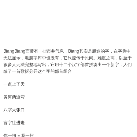
BiangBiang面带有一些市井气息，Biang其实是臆造的字，在字典中
无法显示，电脑字库中也没有，它只流传于民间。难度之高，以至于
很多人无法完整地写出，它用十二个汉字部首拼凑出一个新字，人们
编了一首歌拆分开这个字的部首组合：
一点上了天
黄河两道弯
八字大张口
言字往进走
你一扭 = 我一扭