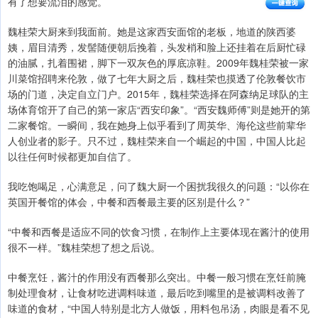
有了想要流泪的感觉。
魏桂荣大厨来到我面前。她是这家西安面馆的老板，地道的陕西婆
姨，眉目清秀，发髻随便朝后挽着，头发梢和脸上还挂着在后厨忙碌
的油腻，扎着围裙，脚下一双灰色的厚底凉鞋。2009年魏桂荣被一家
川菜馆招聘来伦敦，做了七年大厨之后，魏桂荣也摸透了伦敦餐饮市
场的门道，决定自立门户。2015年，魏桂荣选择在阿森纳足球队的主
场体育馆开了自己的第一家店“西安印象”。“西安魏师傅”则是她开的第
二家餐馆。一瞬间，我在她身上似乎看到了周英华、海伦这些前辈华
人创业者的影子。只不过，魏桂荣来自一个崛起的中国，中国人比起
以往任何时候都更加自信了。
我吃饱喝足，心满意足，问了魏大厨一个困扰我很久的问题：“以你在
英国开餐馆的体会，中餐和西餐最主要的区别是什么？”
“中餐和西餐是适应不同的饮食习惯，在制作上主要体现在酱汁的使用
很不一样。”魏桂荣想了想之后说。
中餐烹饪，酱汁的作用没有西餐那么突出。中餐一般习惯在烹饪前腌
制处理食材，让食材吃进调料味道，最后吃到嘴里的是被调料改善了
味道的食材，“中国人特别是北方人做饭，用料包吊汤，肉眼是看不见