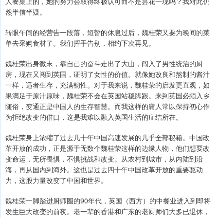
人餐桌上的，她的努力会取得终极认可而不是昙花一现吗？我对此仍
然半信半疑。
转眼午间的经营告一段落，短暂的休息过后，魏桂荣又要为晚间的菜
单去采购食材了。我们挥手告别，相约下次再见。
魏桂荣出身微末，靠自己的奋斗走出了大山，闯入了男性统治的厨
房，现在又闯到英国，证明了女性的价值。就像她改良和熬制的酱汁
一样，适者生存，充满韧性。对于我来说，魏桂荣的启发更直观，如
果满足于原汁原味，魏桂荣不会在英国站稳脚跟。来到英国必须入乡
随俗，变通正是中国人的生存智慧。而我这样的庸人常以保持初心作
为拒绝改变的借口，这是我难以融入英国生活的症结所在。
魏桂荣身上浓缩了过去几十年中国高速发展的几乎全部秘籍。中国改
革开放的成功，正是源于无数个魏桂荣这样的边缘人物，他们想要改
变命运，无所畏惧，不惧挑战和改变。从农村到城市，从内陆到沿
海，再从国内到海外。这也是过去四十年中国改革开放的重要驱动
力，这股力量改变了中国和世界。
魏桂荣一脚踏进厨师圈的90年代，英国（西方）的中餐业进入到即将
发生巨大改变的前夜。老一辈的香港和广东的老厨师们大多已退休，