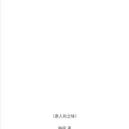
《唐人街之味》
杨猛 著