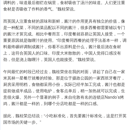
调料的，味道最后都烂在锅里，食材吸收了汤汁的味道。人们更注重
食材是否吸收了作料的香气。”魏桂荣说。
而英国人注重食材的原味和新鲜，酱汁的作用更具有独立的价值，像
是一种配菜，不同的菜品配以不同的酱汁，很多西餐都需要辅以专门
的酱汁才算完成。相比中餐而言，印度餐就容易让英国人接受，一个
重要原因就是咖喱汁的使用。“印度餐同西餐的处理手法基本一样，调
料最终碾碎调制成酱汁，你看不出原料是什么，酱汁最后浇在食材
上，这符合英国人的口味。印度大米散散的，中国人觉得口感没有
劲，但是浇上咖喱汁，英国人也能接受。”魏桂荣说。
午间最忙的时段已经过去，魏桂荣坐在我的对面，讲起了自己在一家
米其林一星餐厅就餐的经验。那是位于摄政公园的一家西班牙餐厅，
厨房采用明档，食物都采用小份，实际已经半加工完成，酱汁也都是
提前做成半成品，使用电炉，食客点单后，稍一加热就可以完成，生
意很火爆。另外一个显著的例子，来自伦敦有名的连锁店Nando’s烤
鸡，酱汁都是一样的，到哪个分店吃都是一样的口感。
据此，魏桂荣总结说：“小吃标准化，首先要酱汁标准化，这是打开英
国市场的关键一步。”