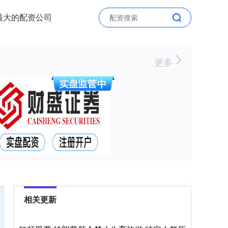
最大的配资公司
更多
相关更新