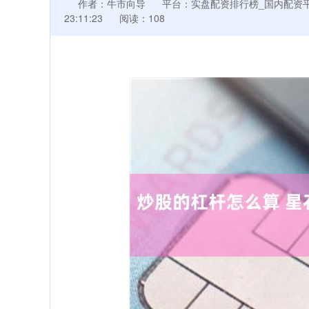
作者：牛市向导
平台：实盘配资排行榜_国内配资
23:11:23
阅读：108