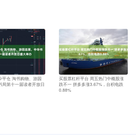
少平仓 淘书购物、游园
买股票杠杆平台 周五热门中概股涨
书局第十一届读者开放日
跌不一 拼多多涨3.67%，台积电跌
0.88%