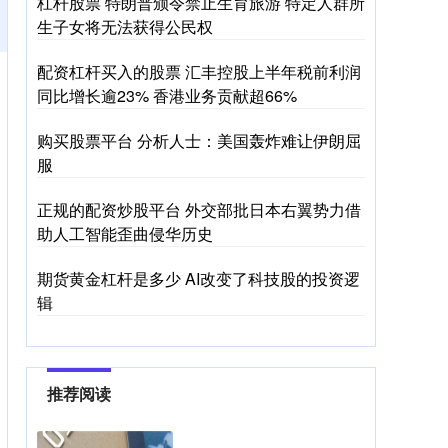
杠杆股票 特朗普颁令禁止生育旅游 特定人群所
生子女将无法获得公民权
配资杠杆买入的股票 汇丰控股上半年税前利润
同比增长逾23% 香港业务贡献超66%
购买股票平台 分析人士：美国轰炸难让伊朗屈
服
正规的配资炒股平台 外交部批日本右翼势力借
助人工智能歪曲侵华历史
期货黄金杠杆是多少 AI改变了科技股的投资逻
辑
推荐阅读