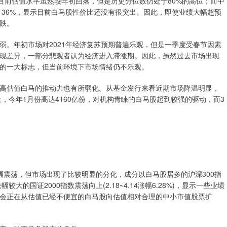
目前估值水平虽然较年初回落，但是历史分位数仍处于80%的高位；而中
41%、36%，显示目前白马股性价比还没有很突出。因此，即使业绩大幅超预
跌。
弱。年初市场对2021年经济复苏预期普遍乐观，但是一季度受春节因素
现差异，一部分悲观者认为经济进入滞涨期。因此，虽然过去市场出现
的一大标志，但当前环境下市场情绪仍不乐观。
高估值白马的推动力也有所弱化。从基金发行来看近期市场降温明显，
，今年1月份高达4160亿份，对机构青睐的白马股起到较强的驱动，而3
幅震荡，但市场出现了比较明显的分化，成分以白马股居多的沪深300指
跌幅较大的国证2000指数震荡向上(2.18~4.14涨幅6.28%)，显示一些业绩
会正在从估值已经不便宜的白马股向估值相对合理的中小市值股票扩