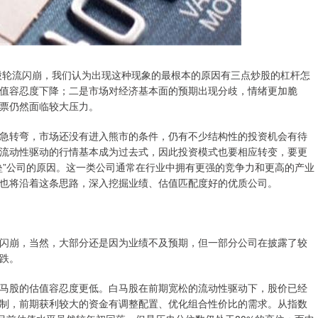
股轮流闪崩，我们认为出现这种现象的最根本的原因有三点炒股的杠杆怎
值容忍度下降；二是市场对经济基本面的预期出现分歧，情绪更加脆
票仍然面临较大压力。
急转弯，市场还没有进入熊市的条件，仍有不少结构性的投资机会有待
流动性驱动的行情基本成为过去式，因此投资模式也要相应转变，要更
垒”公司的原因。这一类公司通常在行业中拥有更强的竞争力和更高的产业
也将沿着这条思路，深入挖掘业绩、估值匹配度好的优质公司。
闪崩，当然，大部分还是因为业绩不及预期，但一部分公司在披露了较
跌。
马股的估值容忍度更低。白马股在前期宽松的流动性驱动下，股价已经
制，前期获利较大的资金有调整配置、优化组合性价比的需求。从指数