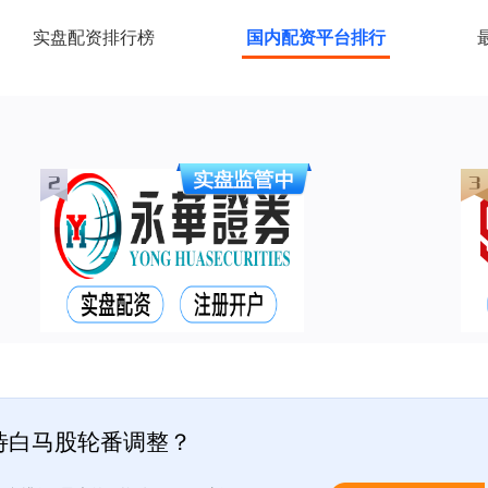
实盘配资排行榜
国内配资平台排行
待白马股轮番调整？