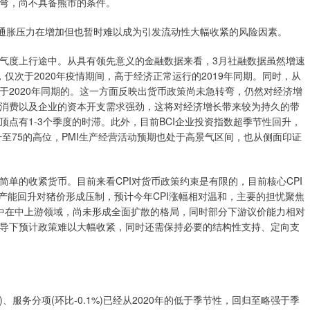
弯，尚不具备熊市的条件。
，通胀压力在增加但也暂时难以成为引发流动性大幅收紧的风险因素。
气度上行途中。从具有领先意义的金融数据来看，3月社融数据虽然增速
仅次于2020年疫情期间，高于经济正常运行的2019年同期。同时，从
于2020年同期的。这一方面反映出货币政策尚未急转弯，仍然对经济增
消费以及企业的资本开支需求强劲，这将对经济增长带来较为持久的带
点有1-3个季度的时滞。此外，目前BCI企业投资指数超季节性回升，
指数升至75的高位，PMI生产经营活动预期也处于高景气区间，也从侧面印证
单的收紧货币。目前来看CPI对货币政策约束是有限的，目前核心CPI
猪产能回升对猪价形成压制，预计今年CPI涨幅相对温和，主要的担忧聚焦
集中在中上游领域，尚未形成全面扩散的格局，同时部分下游议价能力相对
导下预计政策难以大幅收紧，同时还需保持必要的结构性支持、定向支
、服务分项(环比-0.1%)已经从2020年的低于季节性，回归至略强于季