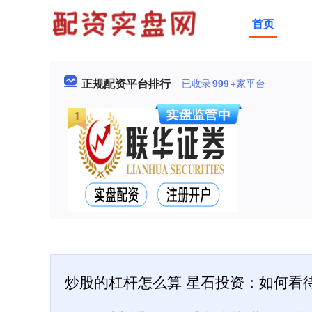
首页
正规配资平台排行
已收录
999
+家平台
炒股的杠杆怎么算 星石投资：如何看