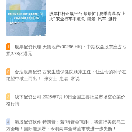
股票杠杆正规平台 帮帮忙 | 夏季高温易“上
火” 安全行车不疏忽_熊景_汽车_进行
​股票配资代理 天德地产(00266.HK)：中期权益股东应占亏
1
损2.78亿港元
​合法股票配资 西安生殖保健院顾萍主任：让生命的种子在
2
绝望中破土而出！_张女士_患者_常说
​线下配资公司 2025年7月19日全国主要批发市场空心菜价
3
格行情
​港股配资软件 特朗普：若“特普会”顺利，将进行美俄乌三
4
方会晤！国际能源署：今明两年全球油市或进一步失衡！