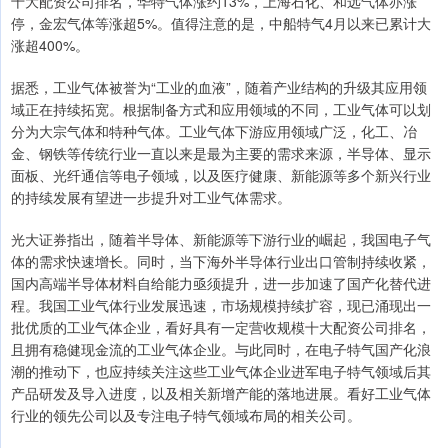
十大配资公司排名，华特气体涨约13%，上海石化、和远气体亦涨
停，金宏气体等涨超5%。值得注意的是，中船特气4月以来已累计大
涨超400%。
据悉，工业气体被誉为“工业的血液”，随着产业结构的升级其应用领
域正在持续拓宽。根据制备方式和应用领域的不同，工业气体可以划
分为大宗气体和特种气体。工业气体下游应用领域广泛，化工、冶
金、钢铁等传统行业一直以来是最为主要的需求来源，半导体、显示
面板、光纤通信等电子领域，以及医疗健康、新能源等多个新兴行业
的持续发展有望进一步提升对工业气体需求。
光大证券指出，随着半导体、新能源等下游行业的崛起，我国电子气
体的需求快速增长。同时，当下海外半导体行业出口管制持续收紧，
国内高端半导体材料自给能力亟须提升，进一步加速了国产化替代进
程。我国工业气体行业发展迅速，市场规模持续扩容，现已涌现出一
批优质的工业气体企业，看好具有一定营收规模十大配资公司排名，
且拥有稳健现金流的工业气体企业。与此同时，在电子特气国产化浪
潮的推动下，也应持续关注这些工业气体企业进军电子特气领域后其
产品研发及导入进度，以及相关新增产能的落地进展。看好工业气体
行业的领先公司以及专注电子特气领域布局的相关公司。