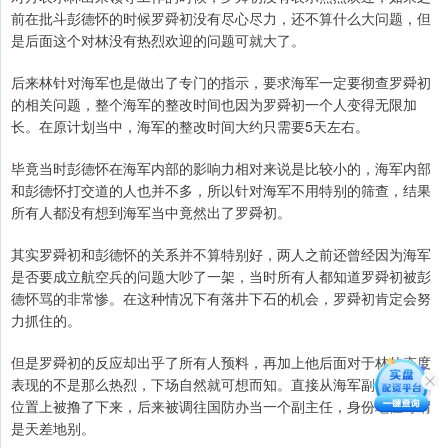
前在批斗彭德怀的时候罗舜初没有尽心尽力，还不算什么大问题，但
是后面这个对林没有热烈欢迎的问题可就大了。
后来林针对海军也是做出了专门的指示，要求海军一定要彻查罗舜初
的相关问题，整个海军的整改时间也因为罗舜初一个人变得无限加
长。在原计划当中，海军的整改时间大约只需要5天左右。
毕竟当时彭德怀在海军内部的影响力相对来说是比较小的，海军内部
和彭德怀打交道的人也并不多，所以针对海军不用特别的筛查，结果
所有人都没有想到海军当中竟然出了罗舜初。
其实罗舜初和彭德怀的关系并不算特别好，两人之前还曾经因为海军
是否要成立航空兵的问题大吵了一架，当时所有人都知道罗舜初被彭
德怀骂的非常惨。在这种情况下有落井下石的机会，罗舜初肯定会努
力抓住的。
但是罗舜初的反应却出乎了所有人预料，再加上他后面对于林的态度
表现的不是那么热烈，下场自然就可想而知。直接从海军副司令员的
位置上被撸了下来，后来被调往国防办当一个副主任，身份地位可谓
是天差地别。