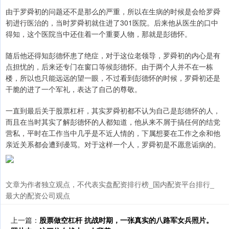
由于罗舜初的问题还不是那么的严重，所以在生病的时候是会给罗舜
初进行医治的，当时罗舜初就住进了301医院。后来他从医生的口中
得知，这个医院当中还住着一个重要人物，那就是彭德怀。
随后他还得知彭德怀患了绝症，对于这位老领导，罗舜初的内心是有
点担忧的，后来还专门在窗口等候彭德怀。由于两个人并不在一栋
楼，所以也只能远远的望一眼，不过看到彭德怀的时候，罗舜初还是
干脆的进了一个军礼，表达了自己的尊敬。
一直到最后关于股票杠杆，其实罗舜初都不认为自己是彭德怀的人，
而且在当时其实了解彭德怀的人都知道，他从来不屑于搞任何的结党
营私，平时在工作当中几乎是不近人情的，下属想要在工作之余和他
亲近关系都会遭到谩骂。对于这样一个人，罗舜初是不愿意诟病的。
文章为作者独立观点，不代表实盘配资排行榜_国内配资平台排行_
最大的配资公司观点
上一篇：
股票做空杠杆 抗战时期，一张真实的八路军女兵照片。