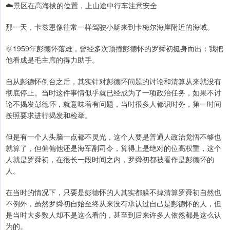
☁️景区在高海拔的位置，上山途中行车注意安全
那一天，卡兹恩像往常一样驾驶小艇来到卡梅尔海岸附近的海域。
🌞1959年彭德怀落难，曾经多次顶撞彭德怀的罗舜初挺身而出：我把
他看成是毛主席的得力助手。
自从彭德怀倒台之后，其实针对彭德怀问题的讨论和清算从来就没有
彻底停止。当时这件事情似乎就已经成为了一项政治任务，如果不讨
论不揭发彭德怀，就意味着有问题，当时很多人都识时务，第一时间
按照要求进行揭发和检举。
但是有一个人头脑一点都不灵光，这个人要是普通人政治觉悟不够也
就算了，但偏偏他还是海军副司令，算得上是绝对的位高权重，这个
人就是罗舜初，在很长一段时间之内，罗舜初都被看作是彭德怀的
人。
在当时的情况下，只要是彭德怀的人其实都躲不掉清算罗舜初自然也
不例外，虽然罗舜初自始至终从来没有承认过自己是彭德怀的人，但
是当时大多数人却不是这么看的，甚至到后来许多人依然都是这么认
为的。