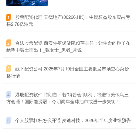
​股票配资代理 天德地产(00266.HK)：中期权益股东应占亏
1
损2.78亿港元
​合法股票配资 西安生殖保健院顾萍主任：让生命的种子在
2
绝望中破土而出！_张女士_患者_常说
​线下配资公司 2025年7月19日全国主要批发市场空心菜价
3
格行情
​港股配资软件 特朗普：若“特普会”顺利，将进行美俄乌三
4
方会晤！国际能源署：今明两年全球油市或进一步失衡！
​个人股票杠杆怎么开通 麦迪科技：2026年半年度业绩预告
5