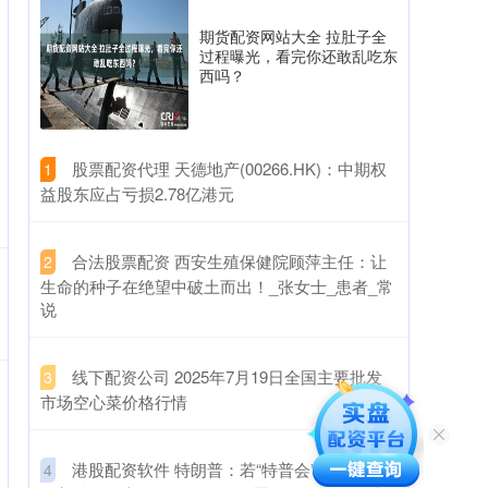
期货配资网站大全 拉肚子全
过程曝光，看完你还敢乱吃东
西吗？
​股票配资代理 天德地产(00266.HK)：中期权
1
益股东应占亏损2.78亿港元
​合法股票配资 西安生殖保健院顾萍主任：让
2
生命的种子在绝望中破土而出！_张女士_患者_常
说
​线下配资公司 2025年7月19日全国主要批发
3
市场空心菜价格行情
​港股配资软件 特朗普：若“特普会”顺利，将进
4