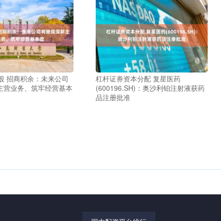
股 招商积余：未来公司
杠杆证券资本分配 复星医药
主营业务、筑牢经营基本
(600196.SH)：奥沙利铂注射液获药
品注册批准