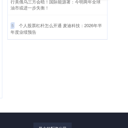
行美俄乌三方会晤！国际能源署：今明两年全球
油市或进一步失衡！
​个人股票杠杆怎么开通 麦迪科技：2026年半
5
年度业绩预告