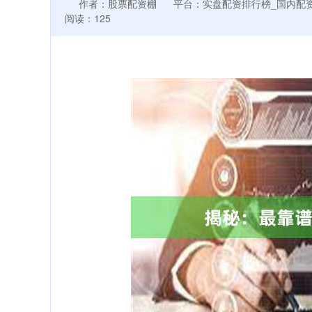
作者：股票配资棚
平台：实盘配资排行榜_国内配
阅读：125