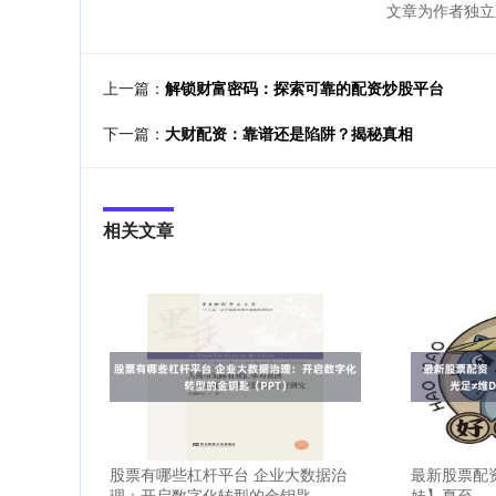
文章为作者独立
上一篇：
解锁财富密码：探索可靠的配资炒股平台
下一篇：
大财配资：靠谱还是陷阱？揭秘真相
相关文章
股票有哪些杠杆平台 企业大数据治
最新股票配资
理：开启数字化转型的金钥匙
娃】夏至—