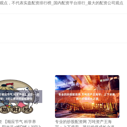
观点，不代表实盘配资排行榜_国内配资平台排行_最大的配资公司观点
 【顺应节气 科学养
专业的炒股配资网 万吨资产王海
—阳光足≠维D够！3招让
宇：上下求索，践行价值成长之道