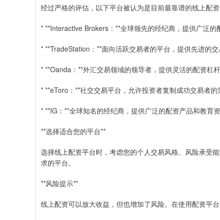
经过严格的评估，以下平台被认为是目前最靠谱的线上配资
* **Interactive Brokers：**全球领先的经纪商，提
* **TradeStation：**面向活跃交易者的平台，提供先
* **Oanda：**外汇交易领域的领导者，提供灵活的配资
* **eToro：**社交交易平台，允许投资者复制成功交易
* **IG：**全球知名的经纪商，提供广泛的配资产品和教育
**选择适合您的平台**
选择线上配资平台时，考虑您的个人交易风格、风险承受能
求的平台。
**风险提示**
线上配资可以放大收益，但也增加了风险。在使用配资平台