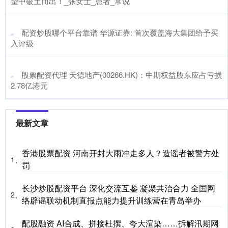
望中破土而出！_张女士_患者_常说
​配资炒股哪个平台靠谱 华源证券: 首次覆盖海大集团给予买
入评级
​股票配资代理 天德地产(00266.HK)：中期权益股东应占亏损
2.78亿港元
最新文章
香港股票配资 河南开封大雨冲走多人？造谣者被警方处
1、
罚
长沙炒股配资平台 深化交流互鉴 凝聚共治合力 全国网
2、
络辟谣联动机制直报点能力提升训练营在青岛举办
配股融资 AI合成、拼接杜撰、夸大渲染……拆解汛期网