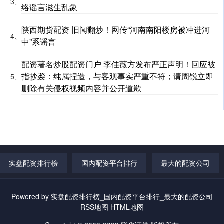
3、
络谣言滋生乱象
陕西期货配资 旧闻翻炒！网传“河南南阳楼房被冲进河
4、
中”系谣言
配资著名炒股配资门户 李佳薇方发布严正声明！回应被
指抄袭：纯属捏造，与客观事实严重不符；请周锐立即
5、
删除有关侵权视频内容并公开道歉
实盘配资排行榜
国内配资平台排行
最大的配资公司
Powered by
实盘配资排行榜_国内配资平台排行_最大的配资公司
RSS地图
HTML地图