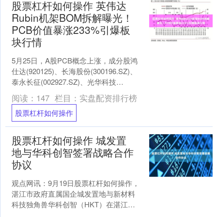
股票杠杆如何操作 英伟达
Rubin机架BOM拆解曝光！
PCB价值暴涨233%引爆板
块行情
5月25日，A股PCB概念上涨，成分股鸿
仕达(920125)、长海股份(300196.SZ)、
泰永长征(002927.SZ)、光华科技
(002741.SZ)、博....
阅读：
147
栏目：
实盘配资排行榜
股票杠杆如何操作
股票杠杆如何操作 城发置
地与华科创智签署战略合作
协议
观点网讯：9月19日股票杠杆如何操作，
湛江市政府直属国企城发置地与新材料
科技独角兽华科创智（HKT）在湛江完
成战略合作签约，双方将在智慧生活生