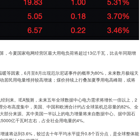
算，今夏国家电网经营区最大用电负荷将超过13亿千瓦，比去年同期增
暖等因素，6月至8月出现厄尔尼诺事件的概率为80%，未来数月极端天
动居民用电量维持较高增速；煤价持续上行叠加夏季用电高峰期，或将
已经到来。IEA预测，未来五年全球数据中心电力需求将增长一倍以上，2
理分布高度集中，美国、中国和欧洲合计约占全球装机总容量的82%、全
绝大部分来源。其中美国一半以上的电力增量将来自数据中心。据中国石
5000亿千瓦时左右，占全社会用电量的4%。
年均增速将达到3.6%，较过去十年平均水平提升0.8个百分点，是全球整体能