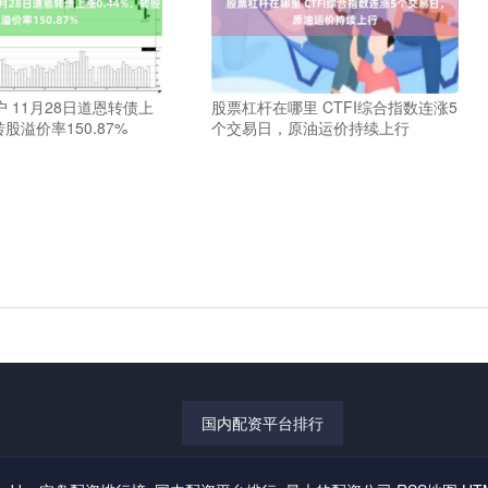
 11月28日道恩转债上
股票杠杆在哪里 CTFI综合指数连涨5
转股溢价率150.87%
个交易日，原油运价持续上行
国内配资平台排行