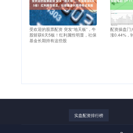
受欢迎的股票配资 突发“地天板”，牛
配资操盘门户
股斩获6天5板！红利属性明显，社保
涨0.44%，
基金长期持有这些股
实盘配资排行榜