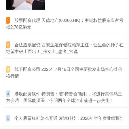
​股票配资代理 天德地产(00266.HK)：中期权益股东应占亏
1
损2.78亿港元
​合法股票配资 西安生殖保健院顾萍主任：让生命的种子在
2
绝望中破土而出！_张女士_患者_常说
​线下配资公司 2025年7月19日全国主要批发市场空心菜价
3
格行情
​港股配资软件 特朗普：若“特普会”顺利，将进行美俄乌三
4
方会晤！国际能源署：今明两年全球油市或进一步失衡！
​个人股票杠杆怎么开通 麦迪科技：2026年半年度业绩预告
5