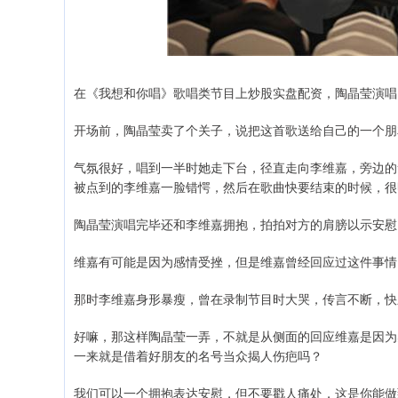
在《我想和你唱》歌唱类节目上炒股实盘配资，陶晶莹演唱
开场前，陶晶莹卖了个关子，说把这首歌送给自己的一个朋
气氛很好，唱到一半时她走下台，径直走向李维嘉，旁边的
被点到的李维嘉一脸错愕，然后在歌曲快要结束的时候，很
陶晶莹演唱完毕还和李维嘉拥抱，拍拍对方的肩膀以示安慰
维嘉有可能是因为感情受挫，但是维嘉曾经回应过这件事情
那时李维嘉身形暴瘦，曾在录制节目时大哭，传言不断，快
好嘛，那这样陶晶莹一弄，不就是从侧面的回应维嘉是因为
一来就是借着好朋友的名号当众揭人伤疤吗？
我们可以一个拥抱表达安慰，但不要戳人痛处，这是你能做