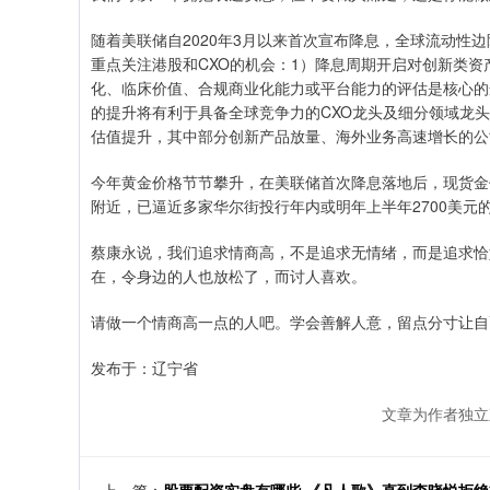
随着美联储自2020年3月以来首次宣布降息，全球流动性
重点关注港股和CXO的机会：1）降息周期开启对创新类
化、临床价值、合规商业化能力或平台能力的评估是核心的
的提升将有利于具备全球竞争力的CXO龙头及细分领域龙
估值提升，其中部分创新产品放量、海外业务高速增长的公
今年黄金价格节节攀升，在美联储首次降息落地后，现货金价于
附近，已逼近多家华尔街投行年内或明年上半年2700美元的
蔡康永说，我们追求情商高，不是追求无情绪，而是追求恰
在，令身边的人也放松了，而讨人喜欢。
请做一个情商高一点的人吧。学会善解人意，留点分寸让自
发布于：辽宁省
文章为作者独立