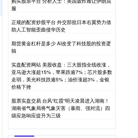
购买股票平台 分析人士：美国轰炸难让伊朗屈
服
正规的配资炒股平台 外交部批日本右翼势力借
助人工智能歪曲侵华历史
期货黄金杠杆是多少 AI改变了科技股的投资逻
辑
实盘配资网站 美股收盘：三大股指全线收涨，
亚马逊大涨超15%，苹果跌逾7%；芯片股多数
走弱，美光科技跌逾5%；油价涨超3%，金银
价格下挫
股票实盘交易 台风“红霞”明天凌晨进入湖南！
湖南省气象局将气象灾害（暴雨、强对流）四
级应急响应提升为三级