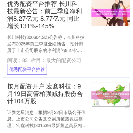
优秀配资平台推荐 长川科
技最新公告：前三季度净利
润8.27亿元-8.77亿元 同比
增长131%-145%
长川科技(300604.SZ)公告称，长川科技
发布2025年前三季度业绩预告，预计归
属于上市公司股东的净利润为8.27亿
元-8.77亿元，比上年同期增长131.....
阅读：
83
栏目：
最大的配资公司
优秀配资平台推荐
按月配资开户 宏鑫科技：9
月19日高管柏强减持股份合
计104万股
证券之星消息，根据9月22日市场公开信
息、上市公司公告及交易所披露数据整
理，宏鑫科技(301539)最新董监高及相关
人员股份变动情况：2025年9月19日公司