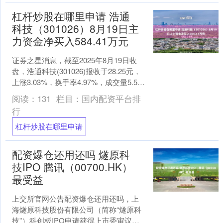
杠杆炒股在哪里申请 浩通
科技（301026）8月19日主
力资金净买入584.41万元
证券之星消息，截至2025年8月19日收
盘，浩通科技(301026)报收于28.25元，
上涨3.03%，换手率4.97%，成交量5.55
万手，成交额1.55亿元....
阅读：
131
栏目：
国内配资平台排
行
杠杆炒股在哪里申请
配资爆仓还用还吗 燧原科
技IPO 腾讯（00700.HK）
最受益
上交所官网公告配资爆仓还用还吗，上
海燧原科技股份有限公司（简称“燧原科
技”）科创板IPO申请获得上市委审议通