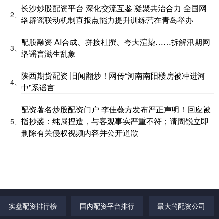
长沙炒股配资平台 深化交流互鉴 凝聚共治合力 全国网
2、
络辟谣联动机制直报点能力提升训练营在青岛举办
配股融资 AI合成、拼接杜撰、夸大渲染……拆解汛期网
3、
络谣言滋生乱象
陕西期货配资 旧闻翻炒！网传“河南南阳楼房被冲进河
4、
中”系谣言
配资著名炒股配资门户 李佳薇方发布严正声明！回应被
指抄袭：纯属捏造，与客观事实严重不符；请周锐立即
5、
删除有关侵权视频内容并公开道歉
实盘配资排行榜
国内配资平台排行
最大的配资公司