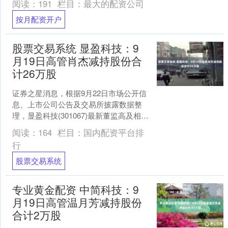
阅读：
191
栏目：
最大的配资公司
董....
按月配资开户
股票交易系统 显盈科技：9
月19日高管肖杰减持股份合
计26万股
证券之星消息，根据9月22日市场公开信
息、上市公司公告及交易所披露数据整
理，显盈科技(301067)最新董监高及相关
人员股份变动情况：2025年9月19日公司
阅读：
164
栏目：
国内配资平台排
董....
行
股票交易系统
专业黄金配资 中简科技：9
月19日高管温月芳减持股份
合计2万股