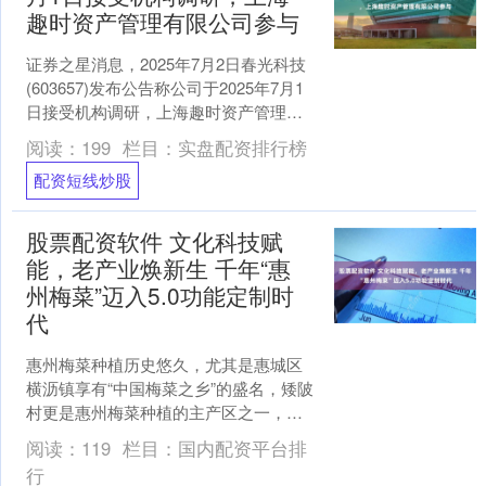
趣时资产管理有限公司参与
证券之星消息，2025年7月2日春光科技
(603657)发布公告称公司于2025年7月1
日接受机构调研，上海趣时资产管理有
限公司左艾眉 葛翔参与。 具体内容如
阅读：
199
栏目：
实盘配资排行榜
下....
配资短线炒股
股票配资软件 文化科技赋
能，老产业焕新生 千年“惠
州梅菜”迈入5.0功能定制时
代
惠州梅菜种植历史悠久，尤其是惠城区
横沥镇享有“中国梅菜之乡”的盛名，矮陂
村更是惠州梅菜种植的主产区之一，去
年全村种植梅菜超过1000亩股票配资软
阅读：
119
栏目：
国内配资平台排
件，小小的梅菜挑....
行