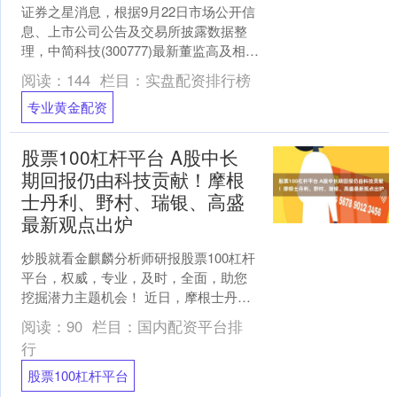
证券之星消息，根据9月22日市场公开信
息、上市公司公告及交易所披露数据整
理，中简科技(300777)最新董监高及相关
人员股份变动情况：2025年9月19日公司
阅读：
144
栏目：
实盘配资排行榜
董....
专业黄金配资
股票100杠杆平台 A股中长
期回报仍由科技贡献！摩根
士丹利、野村、瑞银、高盛
最新观点出炉
炒股就看金麒麟分析师研报股票100杠杆
平台，权威，专业，及时，全面，助您
挖掘潜力主题机会！ 近日，摩根士丹
利、野村东方国际证券、高盛、瑞银等
阅读：
90
栏目：
国内配资平台排
外资机构密集发声，围....
行
股票100杠杆平台