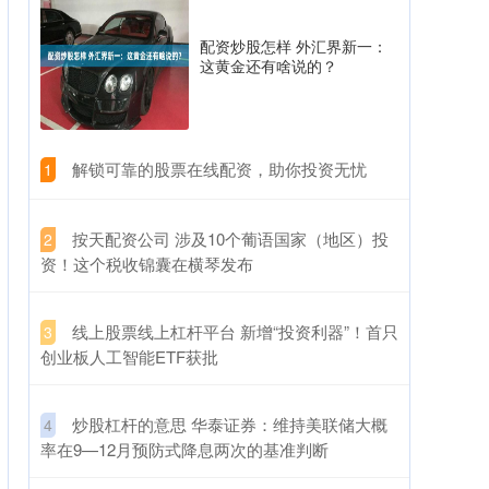
配资炒股怎样 外汇界新一：
这黄金还有啥说的？
​解锁可靠的股票在线配资，助你投资无忧
1
​按天配资公司 涉及10个葡语国家（地区）投
2
资！这个税收锦囊在横琴发布
​线上股票线上杠杆平台 新增“投资利器”！首只
3
创业板人工智能ETF获批
​炒股杠杆的意思 华泰证券：维持美联储大概
4
率在9—12月预防式降息两次的基准判断