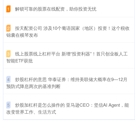
​解锁可靠的股票在线配资，助你投资无忧
1
​按天配资公司 涉及10个葡语国家（地区）投资！这个税收
2
锦囊在横琴发布
​线上股票线上杠杆平台 新增“投资利器”！首只创业板人工
3
智能ETF获批
​炒股杠杆的意思 华泰证券：维持美联储大概率在9—12月
4
预防式降息两次的基准判断
​炒股加杠杆是怎么操作的 亚马逊CEO：坚信AI Agent，能
5
改变世界工作、生活方式