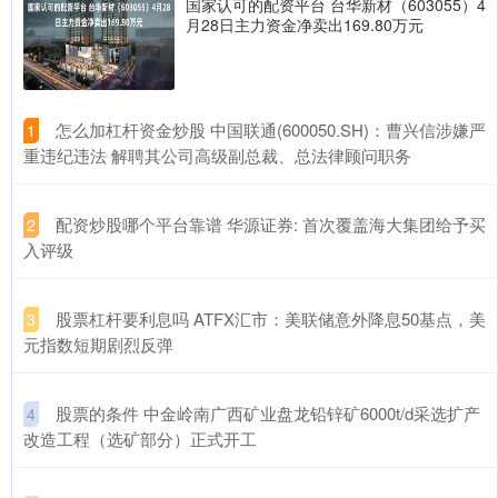
国家认可的配资平台 台华新材（603055）4
月28日主力资金净卖出169.80万元
​怎么加杠杆资金炒股 中国联通(600050.SH)：曹兴信涉嫌严
1
重违纪违法 解聘其公司高级副总裁、总法律顾问职务
​配资炒股哪个平台靠谱 华源证券: 首次覆盖海大集团给予买
2
入评级
​股票杠杆要利息吗 ATFX汇市：美联储意外降息50基点，美
3
元指数短期剧烈反弹
​股票的条件 中金岭南广西矿业盘龙铅锌矿6000t/d采选扩产
4
改造工程（选矿部分）正式开工