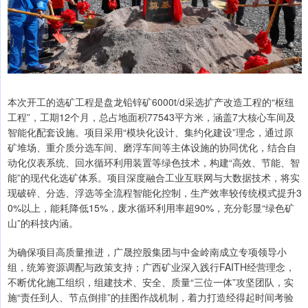
本次开工的选矿工程是盘龙铅锌矿6000t/d采选扩产改造工程的“枢纽
工程”，工期12个月，总占地面积77543平方米，涵盖7大核心车间及
智能化配套设施。项目采用“模块化设计、集约化建设”理念，通过原
矿堆场、重介质分选车间、磨浮车间等主体设施的协同优化，结合自
动化仪表系统、回水循环利用装置等绿色技术，构建“高效、节能、智
能”的现代化选矿体系。项目深度融合工业互联网与大数据技术，将实
现破碎、分选、浮选等全流程智能化控制，生产效率较传统模式提升3
0%以上，能耗降低15%，废水循环利用率超90%，充分彰显“绿色矿
山”的科技内涵。
为确保项目高质量推进，广晟控股集团与中金岭南成立专项领导小
组，统筹资源调配与政策支持；广西矿业深入践行FAITH经营理念，
不断优化施工组织，组建技术、安全、质量“三位一体”攻坚团队，实
施“责任到人、节点倒排”的挂图作战机制，着力打造经得起时间考验