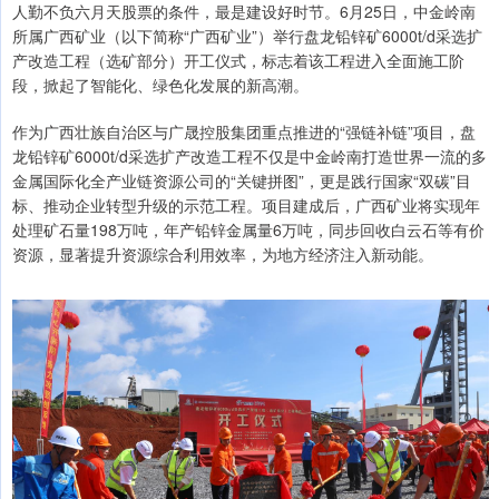
人勤不负六月天股票的条件，最是建设好时节。6月25日，中金岭南
所属广西矿业（以下简称“广西矿业”）举行盘龙铅锌矿6000t/d采选扩
产改造工程（选矿部分）开工仪式，标志着该工程进入全面施工阶
段，掀起了智能化、绿色化发展的新高潮。
作为广西壮族自治区与广晟控股集团重点推进的“强链补链”项目，盘
龙铅锌矿6000t/d采选扩产改造工程不仅是中金岭南打造世界一流的多
金属国际化全产业链资源公司的“关键拼图”，更是践行国家“双碳”目
标、推动企业转型升级的示范工程。项目建成后，广西矿业将实现年
处理矿石量198万吨，年产铅锌金属量6万吨，同步回收白云石等有价
资源，显著提升资源综合利用效率，为地方经济注入新动能。