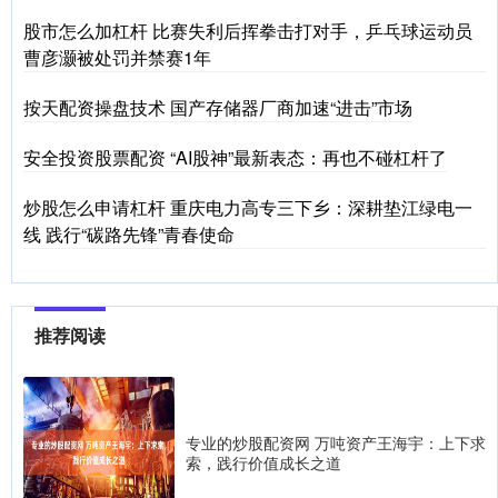
股市怎么加杠杆 比赛失利后挥拳击打对手，乒乓球运动员
曹彦灏被处罚并禁赛1年
按天配资操盘技术 国产存储器厂商加速“进击”市场
安全投资股票配资 “AI股神”最新表态：再也不碰杠杆了
炒股怎么申请杠杆 重庆电力高专三下乡：深耕垫江绿电一
线 践行“碳路先锋”青春使命
推荐阅读
专业的炒股配资网 万吨资产王海宇：上下求
索，践行价值成长之道