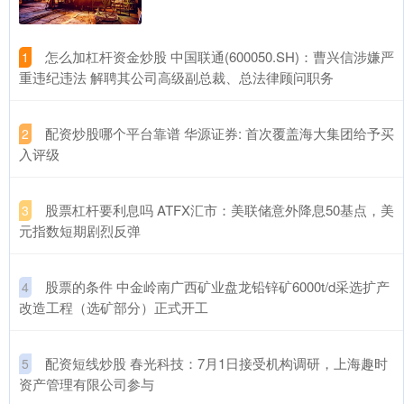
​怎么加杠杆资金炒股 中国联通(600050.SH)：曹兴信涉嫌严
1
重违纪违法 解聘其公司高级副总裁、总法律顾问职务
​配资炒股哪个平台靠谱 华源证券: 首次覆盖海大集团给予买
2
入评级
​股票杠杆要利息吗 ATFX汇市：美联储意外降息50基点，美
3
元指数短期剧烈反弹
​股票的条件 中金岭南广西矿业盘龙铅锌矿6000t/d采选扩产
4
改造工程（选矿部分）正式开工
​配资短线炒股 春光科技：7月1日接受机构调研，上海趣时
5
资产管理有限公司参与