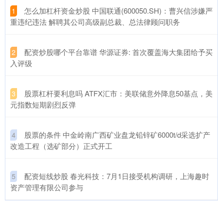
​怎么加杠杆资金炒股 中国联通(600050.SH)：曹兴信涉嫌严
1
重违纪违法 解聘其公司高级副总裁、总法律顾问职务
​配资炒股哪个平台靠谱 华源证券: 首次覆盖海大集团给予买
2
入评级
​股票杠杆要利息吗 ATFX汇市：美联储意外降息50基点，美
3
元指数短期剧烈反弹
​股票的条件 中金岭南广西矿业盘龙铅锌矿6000t/d采选扩产
4
改造工程（选矿部分）正式开工
​配资短线炒股 春光科技：7月1日接受机构调研，上海趣时
5
资产管理有限公司参与