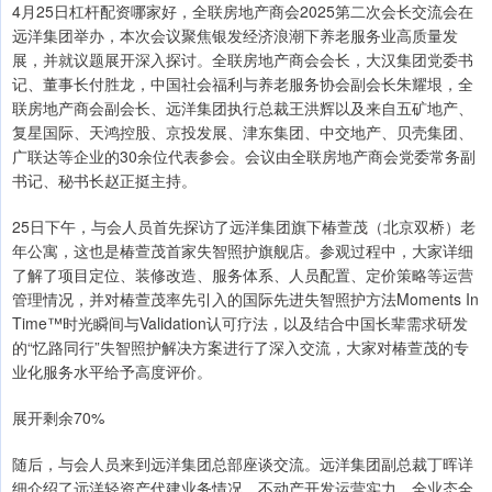
4月25日杠杆配资哪家好，全联房地产商会2025第二次会长交流会在
远洋集团举办，本次会议聚焦银发经济浪潮下养老服务业高质量发
展，并就议题展开深入探讨。全联房地产商会会长，大汉集团党委书
记、董事长付胜龙，中国社会福利与养老服务协会副会长朱耀垠，全
联房地产商会副会长、远洋集团执行总裁王洪辉以及来自五矿地产、
复星国际、天鸿控股、京投发展、津东集团、中交地产、贝壳集团、
广联达等企业的30余位代表参会。会议由全联房地产商会党委常务副
书记、秘书长赵正挺主持。
25日下午，与会人员首先探访了远洋集团旗下椿萱茂（北京双桥）老
年公寓，这也是椿萱茂首家失智照护旗舰店。参观过程中，大家详细
了解了项目定位、装修改造、服务体系、人员配置、定价策略等运营
管理情况，并对椿萱茂率先引入的国际先进失智照护方法Moments In
Time™时光瞬间与Validation认可疗法，以及结合中国长辈需求研发
的“忆路同行”失智照护解决方案进行了深入交流，大家对椿萱茂的专
业化服务水平给予高度评价。
展开剩余70%
随后，与会人员来到远洋集团总部座谈交流。远洋集团副总裁丁晖详
细介绍了远洋轻资产代建业务情况、不动产开发运营实力、全业态全