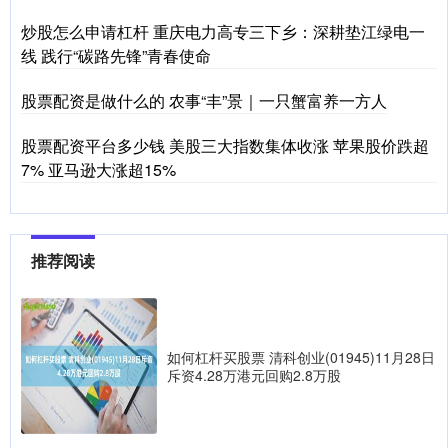
炒股怎么申请杠杆 重庆电力高专三下乡：深耕垫江绿电一
线 践行“碳路先锋”青春使命
股票配资是做什么的 农事“丰”景｜一只蟹富养一方人
股票配资平台多少钱 美股三大指数集体收涨 苹果股价跌超
7% 亚马逊大涨超15%
推荐阅读
如何杠杆买股票 清科创业(01945)11月28日
斥资4.28万港元回购2.8万股