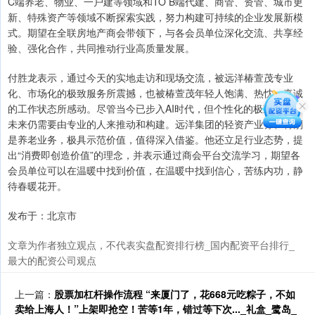
C端养老、物业、一户建等领域和TO B端代建、商管、资管、城市更
新、特殊资产等领域不断探索实践，努力构建可持续的企业发展新模
式。期望在全联房地产商会带领下，与各会员单位深化交流、共享经
验、强化合作，共同推动行业高质量发展。
付胜龙表示，通过今天的实地走访和现场交流，被远洋椿萱茂专业
化、市场化的极致服务所震撼，也被椿萱茂年轻人饱满、热忱、真诚
的工作状态所感动。尽管当今已步入AI时代，但个性化的极致服务，
未来仍需要由专业的人来推动和构建。远洋集团的轻资产业务、特别
是养老业务，极具示范价值，值得深入借鉴。他还立足行业态势，提
出“消费即创造价值”的理念，并表示通过商会平台交流学习，期望各
会员单位可以在温暖中找到价值，在温暖中找到信心，苦练内功，静
待春暖花开。
发布于：北京市
文章为作者独立观点，不代表实盘配资排行榜_国内配资平台排行_
最大的配资公司观点
上一篇：
股票加杠杆操作流程 “来厦门了，花668元吃粽子，不如
卖给上海人！”上架即抢空！苦等1年，错过等下次..._礼盒_鹭岛_