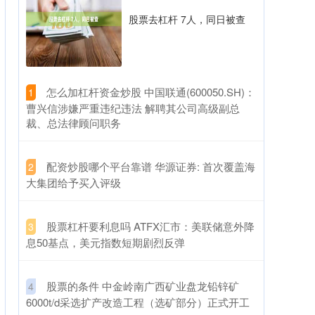
股票去杠杆 7人，同日被查
​怎么加杠杆资金炒股 中国联通(600050.SH)：
1
曹兴信涉嫌严重违纪违法 解聘其公司高级副总
裁、总法律顾问职务
​配资炒股哪个平台靠谱 华源证券: 首次覆盖海
2
大集团给予买入评级
​股票杠杆要利息吗 ATFX汇市：美联储意外降
3
息50基点，美元指数短期剧烈反弹
​股票的条件 中金岭南广西矿业盘龙铅锌矿
4
6000t/d采选扩产改造工程（选矿部分）正式开工