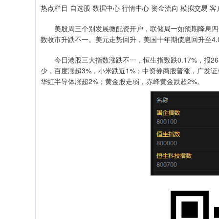
热点栏目 自选股 数据中心 行情中心 资金流向 模拟交易 客
美股周三个别发展微配资开户，联储局一如预期降息四分
数收市升跌不一。美元走势回升，美国十年期债息回升至4.
今日港股三大指数涨跌不一，恒生指数跌0.17%，报268
少，百度涨超3%，小米跌近1%；中资券商股普涨，广发证
华虹半导体涨超2%；黄金股走弱，赤峰黄金跌超2%。