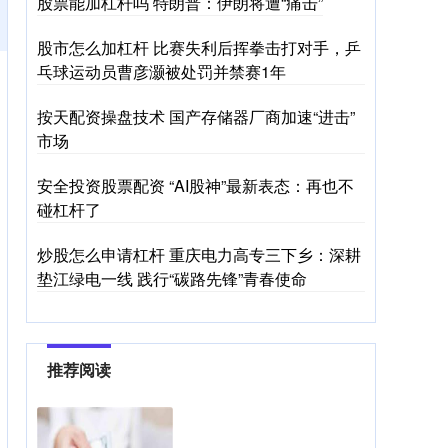
股票能加杠杆吗 特朗普：伊朗将遭“痛击”
股市怎么加杠杆 比赛失利后挥拳击打对手，乒
乓球运动员曹彦灏被处罚并禁赛1年
按天配资操盘技术 国产存储器厂商加速“进击”
市场
安全投资股票配资 “AI股神”最新表态：再也不
碰杠杆了
炒股怎么申请杠杆 重庆电力高专三下乡：深耕
垫江绿电一线 践行“碳路先锋”青春使命
推荐阅读