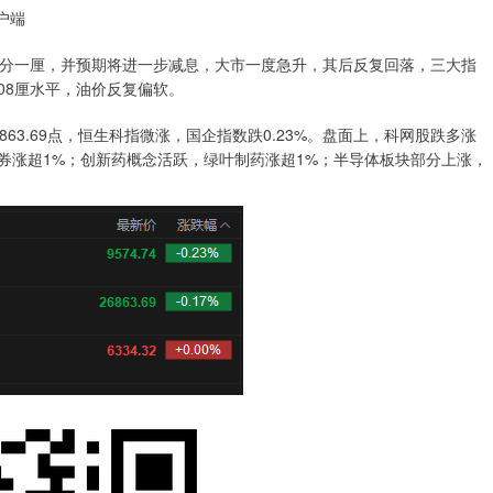
户端
一厘，并预期将进一步减息，大市一度急升，其后反复回落，三大指
08厘水平，油价反复偏软。
63.69点，恒生科指微涨，国企指数跌0.23%。盘面上，科网股跌多涨
券涨超1%；创新药概念活跃，绿叶制药涨超1%；半导体板块部分上涨，