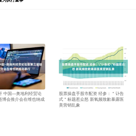
杆 中国—奥地利经贸论
股票操盘手股市配资 经参：＂讣告
链博会推介会在维也纳成
式＂标题惹众怒 新氧频致歉暴露医
美营销乱象